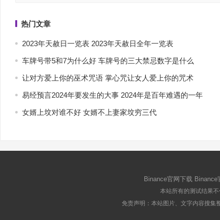
热门文章
2023年天赦日一览表 2023年天赦日全年一览表
车牌号带5和7为什么好 车牌号的三大禁忌数字是什么
让对方爱上你的巫术咒语 掌心咒让女人爱上你的咒术
易经预言2024年要发生的大事 2024年是百年难遇的一年
女婿上坟对谁不好 女婿不上妻家坟穷三代
Binance官网下载
Binanc
本站所有的测试结果不
免责声明：本站图片、文字内容搜集