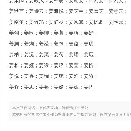
姜朵闱；姜皈贝；姜梓萌；姜璇姜；长云姜；长云姜；
姜秋言；姜诗云；姜雅悦；姜芝兰；姜雪芝；姜意云；
姜南笙；姜竹筠；姜静秋；姜风岚；姜忆卿；姜晚云；
姜翎；姜歌；姜卿；姜暮；姜梧；姜妤；
姜澜；姜斓；姜滢；姜筠；姜蕴；姜玥；
姜柟；姜沅；姜奕；姜荷；姜珺；姜珏；
姜雅；姜娅；姜缳；姜珞；姜萱；姜忻；
姜悦；姜睿；姜瑞；姜毓；姜渔；姜微；
姜蓉；姜思；姜蓁；姜嬛；姜姒；姜筠。
本文来自网络，不代表
立场，转载请注明出处。
本站所有的测试结果不作为您真正的人生指导策划，仅作娱乐参考！某