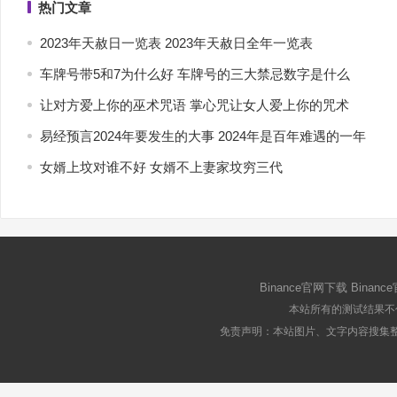
热门文章
2023年天赦日一览表 2023年天赦日全年一览表
车牌号带5和7为什么好 车牌号的三大禁忌数字是什么
让对方爱上你的巫术咒语 掌心咒让女人爱上你的咒术
易经预言2024年要发生的大事 2024年是百年难遇的一年
女婿上坟对谁不好 女婿不上妻家坟穷三代
Binance官网下载
Binanc
本站所有的测试结果不
免责声明：本站图片、文字内容搜集