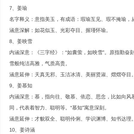
7、姜瑜
名字释义：意指美玉，有成语：瑕瑜互见、瑕不掩瑜，
涵意深解：如花似玉、光彩夺目、握瑾怀瑜。
8、姜映雪
内涵深意：《三字经》：“如囊萤，如映雪”。原指勤奋
雪般纯洁高雅，气质高贵。
涵意延伸：天真无邪、玉洁冰清、美丽贤淑、熠熠夺目
9、姜慕知
内涵深意：慕，指向往、敬慕、依恋、思念，比如向风慕
同，代表着智力、聪明等。“慕知”寓意深刻。
涵意延伸：才貌双全、聪明伶俐、学识渊博、知书达理
10、姜诗涵