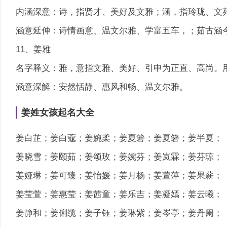
内涵深意：诗，指贤才、美好及文雅；涵，指玲珑、文苑
涵意延伸：诗情画意、温文尔雅、学富五车，；茹古涵
11、姜雅
名字释义：雅，意指文雅、美好、引申为正直、高尚。
涵意深解：安然恬静、惠风和畅、温文尔雅。
姜姓女孩起名大全
姜白芷；姜白蔻；姜婉柔；姜夏箬；姜夏箬；姜半夏；
姜晓雪；姜颐茹；姜颂玫；姜婉芬；姜岚霖；姜芬琼；
姜娅琳；姜可臻；姜怡媛；姜月杨；姜萱萍；姜果薪；
姜莹萱；姜惠莹；姜茜童；姜乐吉；姜凝嫣；姜云曦；
姜静和；姜俐缆；姜子钰；姜琳紫；姜岑亭；姜丹阑；