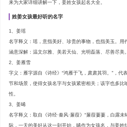
来为大家详细讲解一下，姜姓女孩起名大全。
姓姜女孩最好听的名字
1、姜瑶
名字释义：瑶，意指美好、珍贵的事物，也指美玉。用
涵意深解：温文尔雅、美若天仙、光明磊落、尽善尽美
2、姜雁雪
字义：雁字源自《诗经》“鸿雁于飞，肃肃其羽。”，代
节和场景，使得女孩名字与女孩紧密相关；该字也多比
性。
3、姜晞
名字释义：取自《诗经·秦风·蒹葭》“蒹葭萋萋，白露
际，一天的美好从这一刻开始，晞作为女孩名，与姜姓