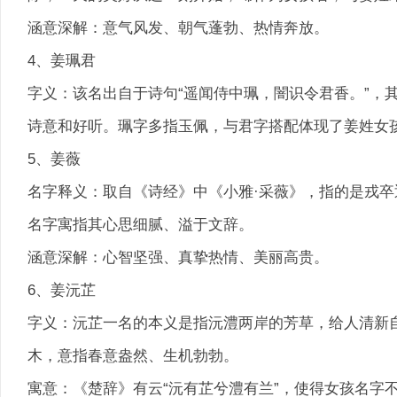
涵意深解：意气风发、朝气蓬勃、热情奔放。
4、姜珮君
字义：该名出自于诗句“遥闻侍中珮，闇识令君香。”，
诗意和好听。珮字多指玉佩，与君字搭配体现了姜姓女
5、姜薇
名字释义：取自《诗经》中《小雅·采薇》，指的是戎
名字寓指其心思细腻、溢于文辞。
涵意深解：心智坚强、真挚热情、美丽高贵。
6、姜沅芷
字义：沅芷一名的本义是指沅澧两岸的芳草，给人清新
木，意指春意盎然、生机勃勃。
寓意：《楚辞》有云“沅有芷兮澧有兰”，使得女孩名字