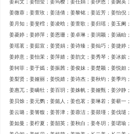
姜莉文；姜怡莹；姜筠樱；姜任娟；姜伊恩；姜婉英；
姜微蓉；姜萱玫；姜涟倩；姜黎铭；姜近芳；姜怡倪；
姜月知；姜斐樰；姜凌晗；姜萱歌；姜归瑶；姜玉阑；
姜菱婷；姜婷萍；姜恩珊；姜卓琳；姜润颖；姜涵眙；
姜瑶茗；姜茹宣；姜贤娟；姜诗臻；姜灿巧；姜捷婷；
姜婷意；姜怡茉；姜萍婧；姜韵文；姜秀琴；姜冰嫔；
姜轲菲；姜于嫣；姜振茜；姜俊妹；姜楚颖；姜悦妲；
姜梨贤；姜娅丽；姜悦婧；姜诗杰；姜秋钧；姜季均；
姜惠兀；姜瞒牡；姜百玥；姜姝帆；姜娅甄；姜汐静；
姜贝馀；姜元鹦；姜懿人；姜也茗；姜琳若；姜蕲一；
姜云璐；姜箐馥；姜菩津；姜蓉洁；姜燚瑾；姜伐琎；
姜如曼；姜柠夏；姜韶英；姜秋白；姜冬玥；姜珺瑜；