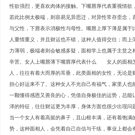
性欲强烈，更喜欢肉体的接触。下嘴唇厚代表重视情欲
若此比例太极端，则容易见异思迁，对异性常存歪念，
与父性，下唇表示消极性与母性。嘴唇上厚下薄是属于
人重情重义，并且财运也不错，这种人值得交往；而上
力薄弱，极端者则会敏感多疑，面相学上也属于主贫之
辛苦。女人上嘴唇薄下嘴唇厚代表什么 女人的面
人，往往有着大而厚的耳垂，此类面相的女性，无论是
担心好运来不了。这种女人不光自己有福气，家里人也
一颗懂得感恩又善良的心，凭借自身极佳的运势，总能
泽的特征，往往财运更为丰厚，身体方面也很少出现
当一个女人有着高挺的鼻子，且山根丰满，还有着饱满
势，这种面相人，会凭着自己自信与干练，事业上都会