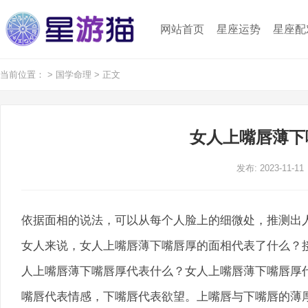
网站首页
星座运势
星座配
当前位置：
>
国学命理
> 正文
女人上嘴唇薄下
发布: 2023-11-11
依据面相的说法，可以从每个人脸上的细微处，推测出
女人来说，女人上嘴唇薄下嘴唇厚的面相代表了什么？
人上嘴唇薄下嘴唇厚代表什么？女人上嘴唇薄下嘴唇
嘴唇代表情感，下嘴唇代表欲望。上嘴唇与下嘴唇的薄