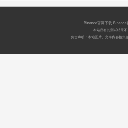
Binance官网下载
Binanc
本站所有的测试结果不
免责声明：本站图片、文字内容搜集