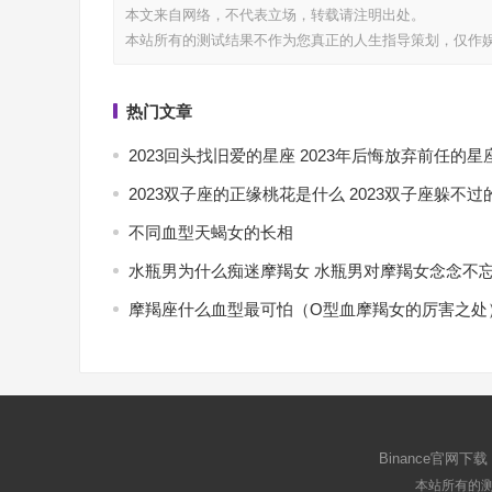
本文来自网络，不代表
立场，转载请注明出处。
本站所有的测试结果不作为您真正的人生指导策划，仅作
热门文章
2023回头找旧爱的星座 2023年后悔放弃前任的星
2023双子座的正缘桃花是什么 2023双子座躲不过
不同血型天蝎女的长相
水瓶男为什么痴迷摩羯女 水瓶男对摩羯女念念不
摩羯座什么血型最可怕（O型血摩羯女的厉害之处
Binance官网下载
本站所有的