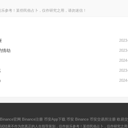
娱乐参考！某些民俗占卜，仅作研究之用，请勿迷信！
座
2023
的情劫
2023
2024
忘
2023
）
2024
Binance官网
Binance注册
币安App下载
币安 Binance
币安交易所注册
欧易交
测试结果不作为您真正的人生指导策划，仅作娱乐参考！某些民俗占卜，仅作研究之用