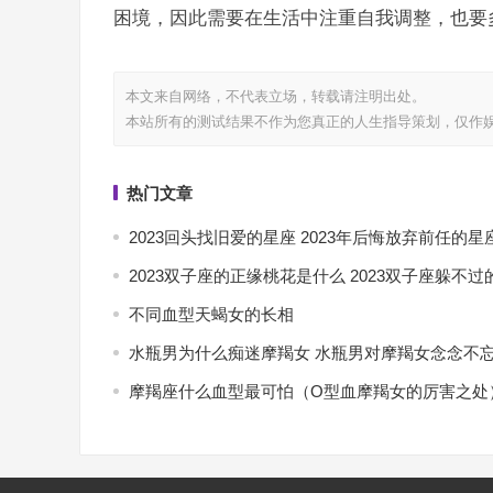
困境，因此需要在生活中注重自我调整，也要
本文来自网络，不代表
立场，转载请注明出处。
本站所有的测试结果不作为您真正的人生指导策划，仅作
热门文章
2023回头找旧爱的星座 2023年后悔放弃前任的星
2023双子座的正缘桃花是什么 2023双子座躲不过
不同血型天蝎女的长相
水瓶男为什么痴迷摩羯女 水瓶男对摩羯女念念不
摩羯座什么血型最可怕（O型血摩羯女的厉害之处