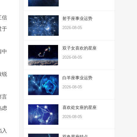
互信
射手座事业运势
2026-08-05
过于
双子女喜欢的星座
情中
2026-08-05
敏锐
白羊座事业运势
2026-08-05
察言
喜欢处女座的星座
熟虑
2026-08-05
陷入
双鱼星座特点