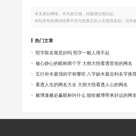
本文来自网络，不代表
立场，转载请注明出处。
本站所有的测试结果不作为您真正的人生指导策划，仅作
热门文章
熙字取名寓意好吗 熙字一般人用不起
修心静心的昵称两个字 大彻大悟看透世俗的网名
五行补木最强的字有哪些 八字缺木最吉利名字推
看透人生的网名大全 大彻大悟看透人心的网名
赌博逢赌必赢昵称叫什么 能给赌博带来好运的网