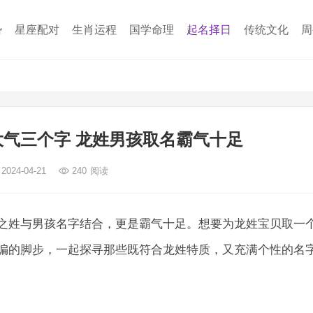
势
星座配对
生肖运程
国学命理
起名择日
传统文化
周
气三个字 龙姓男孩取名霸气十足
2024-04-21
240
阅读
之姓与男孩名字结合，更是霸气十足。想要为龙姓宝贝取一
编的脚步，一起探寻那些既符合龙姓特质，又充满个性的名