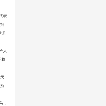
代表
将拥
卓识
给人
子将
的天
字预
鸟，