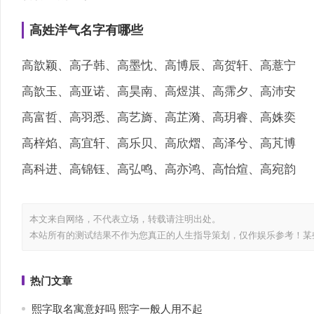
高姓洋气名字有哪些
高歆颖、高子韩、高墨忱、高博辰、高贺轩、高薏宁
高歆玉、高亚诺、高昊南、高煜淇、高霈夕、高沛安
高富哲、高羽悉、高艺旖、高芷漪、高玥睿、高姝奕
高梓焰、高宜轩、高乐贝、高欣熠、高泽兮、高芃博
高科进、高锦钰、高弘鸣、高亦鸿、高怡煊、高宛韵
本文来自网络，不代表
立场，转载请注明出处。
本站所有的测试结果不作为您真正的人生指导策划，仅作娱乐参考！某
热门文章
熙字取名寓意好吗 熙字一般人用不起