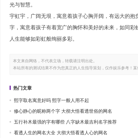
光与智慧。
宇虹宇，广阔无垠，寓意着孩子心胸开阔，有远大的抱
字，寓意着孩子有着宽广的胸怀和美好的未来，如同彩
人生能够如彩虹般绚丽多彩。
本文来自网络，不代表
立场，转载请注明出处。
本站所有的测试结果不作为您真正的人生指导策划，仅作娱乐参考！某
热门文章
熙字取名寓意好吗 熙字一般人用不起
修心静心的昵称两个字 大彻大悟看透世俗的网名
五行补木最强的字有哪些 八字缺木最吉利名字推荐
看透人生的网名大全 大彻大悟看透人心的网名