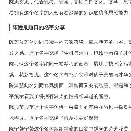
陈思文思，代表思考、思索，文则是指文化、文学。思
着拥有这个名字的人会有着深厚的知识底蕴和思维能力
陈姓最顺口的名字分享
陈蔚兮蔚兮如同晨曦中的云雾缭绕、草木葱茏的山谷。
逸之感。这个名字充满了生机与活力，也预示着孩子才
陈巧倩这个名字如同一幅精巧的画卷，展现了技术之精
飘、花影摇曳。这个名字寄托了父母对孩子美丽与才华
陈温慧此名如同春风拂面，温婉而又充满智慧。温是和
字预示着孩子将拥有温柔的性格和卓越的智慧。
陈如堇如堇这个名字仿佛一朵盛开的花朵在微风中摇曳
地善良。这个名字充满了诗意和美好愿景。
陈宁馨宁馨这个名字宛如静谧的山谷中飘来的芬芳花香