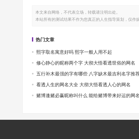
本文来自网络，不代表
立场，转载请注明出处。
本站所有的测试结果不作为您真正的人生指导策划，仅作
热门文章
熙字取名寓意好吗 熙字一般人用不起
修心静心的昵称两个字 大彻大悟看透世俗的网名
五行补木最强的字有哪些 八字缺木最吉利名字推
看透人生的网名大全 大彻大悟看透人心的网名
赌博逢赌必赢昵称叫什么 能给赌博带来好运的网