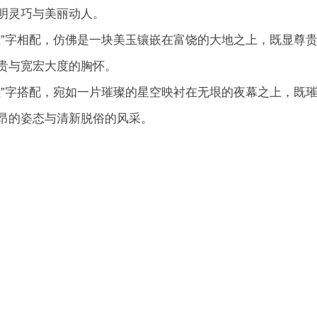
明灵巧与美丽动人。
璟”字相配，仿佛是一块美玉镶嵌在富饶的大地之上，既显尊
贵与宽宏大度的胸怀。
璟”字搭配，宛如一片璀璨的星空映衬在无垠的夜幕之上，既
昂的姿态与清新脱俗的风采。