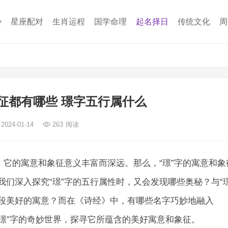
势
星座配对
生肖运程
国学命理
起名择日
传统文化
周
征都有哪些 璟字五行属什么
2024-01-14
263
阅读
，它的寓意和象征意义丰富而深远。那么，“璟”字的寓意和象
们深入探究“璟”字的五行属性时，又会发现哪些奥秘？与“璟
段美好的寓意？而在《诗经》中，有哪些名字巧妙地融入
“璟”字的奇妙世界，探寻它所蕴含的美好寓意和象征。