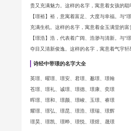
贵又充满魅力。这样的名字，寓意着女孩的聪
【璟裕】裕，意寓着富足、大度与幸福。与“
充满生机。这样的名字，寓意着金玉满堂的富
【璟浩】浩，代表着广阔、浩渺与清新。与“
夺目又清新俊逸。这样的名字，寓意着气宇轩
诗经中带璟的名字大全
英璟、曜璟、璟安、君璟、邈璟、璟翰
苍璟、璟礼、诚璟、璟德、璟康、奕璟
晖璟、璟和、璟颜、璟峻、玉璟、睿璟
耀璟、璟弘、璟昆、璟浩、璟瑞、璟辉
璟昊、璟凯、璟晔、璟悦、璟煜、晟璟