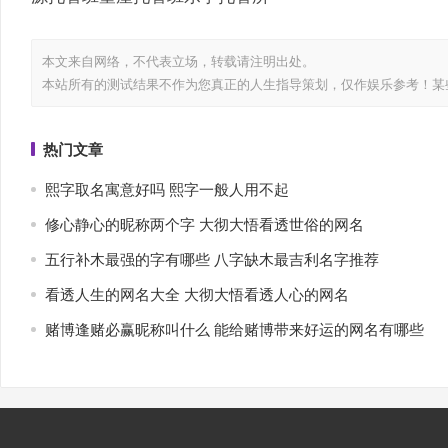
本文来自网络，不代表
立场，转载请注明出处。
本站所有的测试结果不作为您真正的人生指导策划，仅作娱乐参考！某
热门文章
熙字取名寓意好吗 熙字一般人用不起
修心静心的昵称两个字 大彻大悟看透世俗的网名
五行补木最强的字有哪些 八字缺木最吉利名字推荐
看透人生的网名大全 大彻大悟看透人心的网名
赌博逢赌必赢昵称叫什么 能给赌博带来好运的网名有哪些