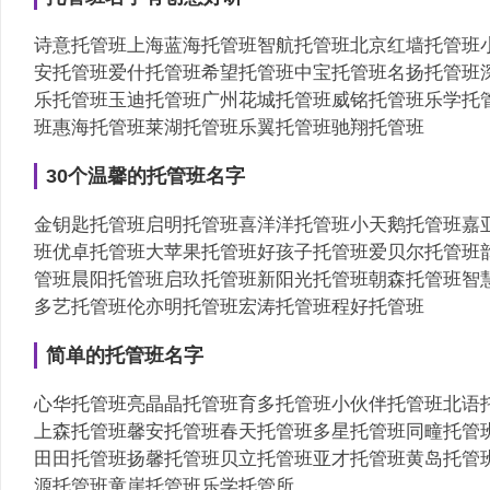
诗意托管班上海蓝海托管班智航托管班北京红墙托管班
安托管班爱什托管班希望托管班中宝托管班名扬托管班
乐托管班玉迪托管班广州花城托管班威铭托管班乐学托
班惠海托管班莱湖托管班乐翼托管班驰翔托管班
30个温馨的托管班名字
金钥匙托管班启明托管班喜洋洋托管班小天鹅托管班嘉
班优卓托管班大苹果托管班好孩子托管班爱贝尔托管班
管班晨阳托管班启玖托管班新阳光托管班朝森托管班智
多艺托管班伦亦明托管班宏涛托管班程好托管班
简单的托管班名字
心华托管班亮晶晶托管班育多托管班小伙伴托管班北语
上森托管班馨安托管班春天托管班多星托管班同疃托管
田田托管班扬馨托管班贝立托管班亚才托管班黄岛托管
源托管班童崖托管班乐学托管所