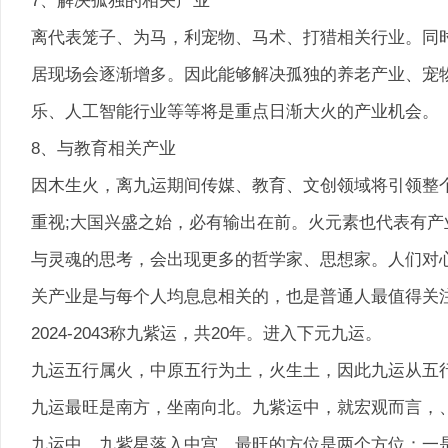
7、解决孤独的相关产业
离代表笼子、为马，利宠物、马术、打猎相关行业。同
居现场会逐渐增多。因此能够解决孤独的养老产业、宠
乐、人工智能行业等等将是重点日渐大火的产业机会。
8、与教育相关产业
因木生火，离九运期间传媒、教育、文创领域将引领整
重视;大国兴盛之始，必有输出在前。火元素也代表有产
与灵魂的思考，会出现更多的哲学家、思想家。人们对
关产业是与每个人均息息相关的，也是普通人最值得关
2024-2043称九紫运，共20年。进入下元九运。
九运五行属火，中原五行为土，火生土，因此九运从五
九运最旺是南方，坐南向北。九紫运中，就宏观而言，
九运中，九紫星落入中宫，最旺的方位是两个方位：一