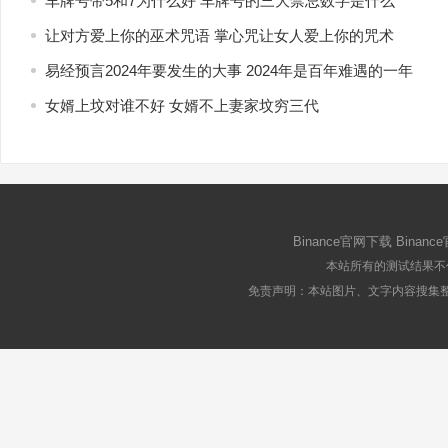
车牌号带5和7为什么好 车牌号的三大禁忌数字是什么
让对方爱上你的巫术咒语 掌心咒让女人爱上你的咒术
易经预言2024年要发生的大事 2024年是百年难遇的一年
女婿上坟对谁不好 女婿不上妻家坟穷三代
Binance官网下载
Binanc
本站所有的测试结果不
免责声明：本站图片、文字内容搜集