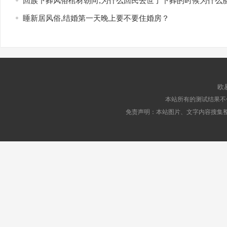
回族下葬风俗棺材朝向,为什么回民去世了下葬的时候为什么
睡新居风俗,结婚第一天晚上要不要住婚房？
欧
本站所有的测试结果不
免责声明：本站图片、文字内容搜集