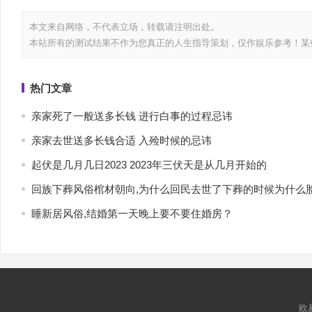
本文来自网络，不代表
立场，转载请注明出处。
本站所有的测试结果不作为您真正的人生指导策划，仅作娱乐参考！某
热门文章
亲家死了一般送多长钱 进行白事的过程忌讳
亲家去世送多长钱合适 入殓时候的忌讳
起伏是几月几日2023 2023年三伏天是从几月开始的
回族下葬风俗棺材朝向,为什么回民去世了下葬的时候为什么
睡新居风俗,结婚第一天晚上要不要住婚房？
欧