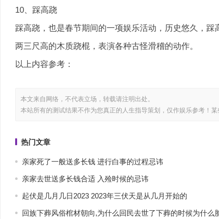
10、踩高跷
踩高跷，也是春节期间的一项娱乐活动，历史悠久，踩高
两三尺高的木质跷棍，表演各种古怪滑稽的动作。
以上内容参考：
本文来自网络，不代表
立场，转载请注明出处。
本站所有的测试结果不作为您真正的人生指导策划，仅作娱乐参考！某
热门文章
亲家死了一般送多长钱 进行白事的过程忌讳
亲家去世送多长钱合适 入殓时候的忌讳
起伏是几月几日2023 2023年三伏天是从几月开始的
回族下葬风俗棺材朝向,为什么回民去世了下葬的时候为什么